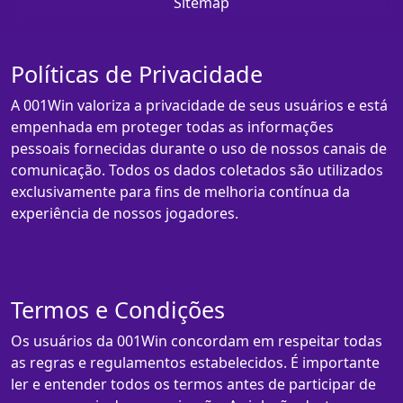
Sitemap
Políticas de Privacidade
A 001Win valoriza a privacidade de seus usuários e está
empenhada em proteger todas as informações
pessoais fornecidas durante o uso de nossos canais de
comunicação. Todos os dados coletados são utilizados
exclusivamente para fins de melhoria contínua da
experiência de nossos jogadores.
Termos e Condições
Os usuários da 001Win concordam em respeitar todas
as regras e regulamentos estabelecidos. É importante
ler e entender todos os termos antes de participar de