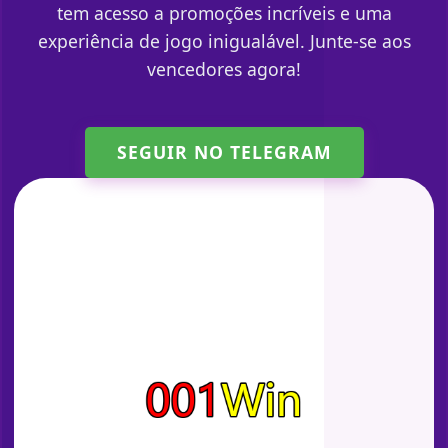
tem acesso a promoções incríveis e uma
experiência de jogo inigualável. Junte-se aos
vencedores agora!
SEGUIR NO TELEGRAM