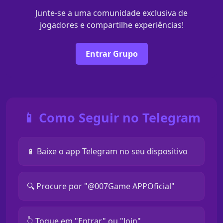
Junte-se a uma comunidade exclusiva de
jogadores e compartilhe experiências!
Entrar Grupo
📱 Como Seguir no Telegram
📱 Baixe o app Telegram no seu dispositivo
🔍 Procure por "@007Game APPOficial"
👆 Toque em "Entrar" ou "Join"