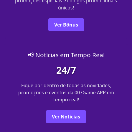
promoções especiais e códigos promocionais
únicos!
Ver Bônus
📢 Notícias em Tempo Real
24/7
Fique por dentro de todas as novidades,
promoções e eventos da 007Game APP em
tempo real!
Ver Notícias