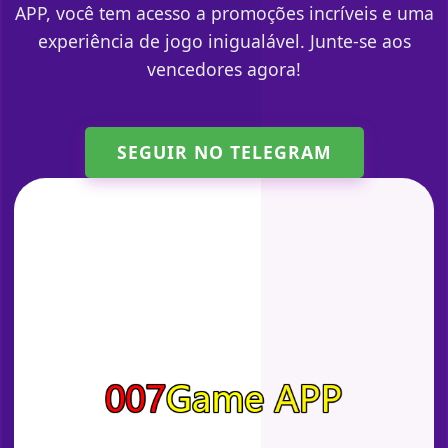
APP, você tem acesso a promoções incríveis e uma
experiência de jogo inigualável. Junte-se aos
vencedores agora!
SEGUIR NO TELEGRAM