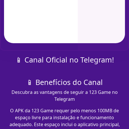
📱 Canal Oficial no Telegram!
📱 Benefícios do Canal
Descubra as vantagens de seguir a 123 Game no
Telegram
O APK da 123 Game requer pelo menos 100MB de
espaço livre para instalação e funcionamento
adequado. Este espaço inclui o aplicativo principal,