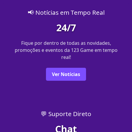
📢 Notícias em Tempo Real
24/7
Fique por dentro de todas as novidades,
promoções e eventos da 123 Game em tempo
real!
Ver Notícias
💬 Suporte Direto
Chat