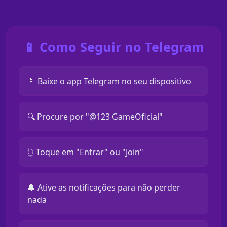
📱 Como Seguir no Telegram
📱 Baixe o app Telegram no seu dispositivo
🔍 Procure por "@123 GameOficial"
👆 Toque em "Entrar" ou "Join"
🔔 Ative as notificações para não perder
nada