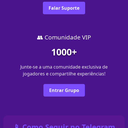
Falar Suporte
👥 Comunidade VIP
1000+
Junte-se a uma comunidade exclusiva de
jogadores e compartilhe experiências!
Entrar Grupo
📱 Como Seguir no Telegram