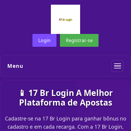
Login
Registrar-se
Menu
📱 17 Br Login A Melhor
Plataforma de Apostas
Cadastre-se na 17 Br Login para ganhar bônus no
cadastro e em cada recarga. Com a 17 Br Login,