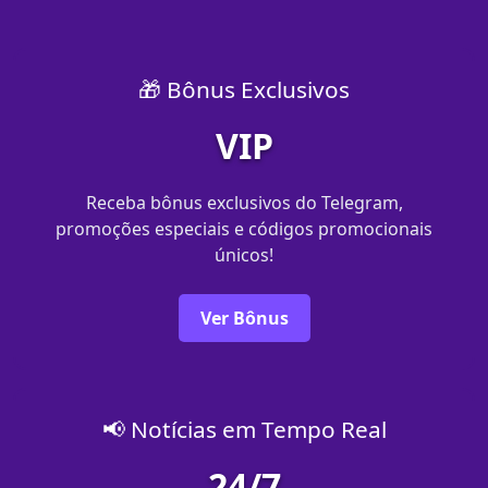
🎁 Bônus Exclusivos
VIP
Receba bônus exclusivos do Telegram,
promoções especiais e códigos promocionais
únicos!
Ver Bônus
📢 Notícias em Tempo Real
24/7