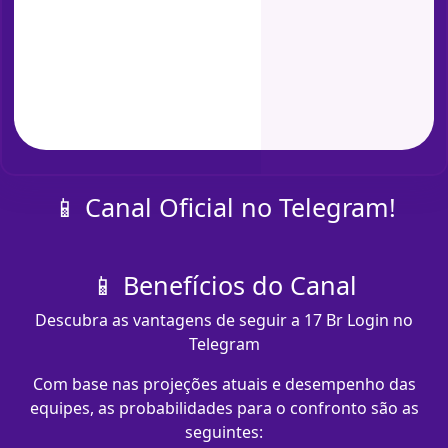
📱 Canal Oficial no Telegram!
📱 Benefícios do Canal
Descubra as vantagens de seguir a 17 Br Login no
Telegram
Com base nas projeções atuais e desempenho das
equipes, as probabilidades para o confronto são as
seguintes: