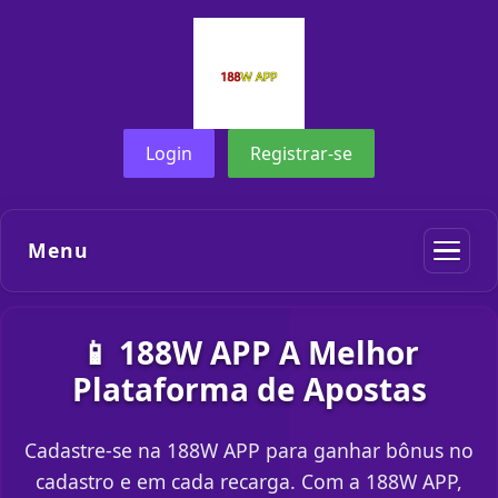
Login
Registrar-se
Menu
📱 188W APP A Melhor
Plataforma de Apostas
Cadastre-se na 188W APP para ganhar bônus no
cadastro e em cada recarga. Com a 188W APP,