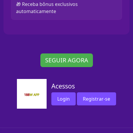
🎁 Receba bônus exclusivos
automaticamente
SEGUIR AGORA
Acessos
Login
Registrar-se