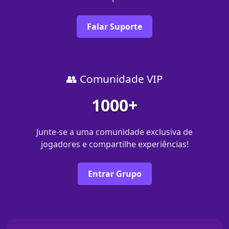
Falar Suporte
👥 Comunidade VIP
1000+
Junte-se a uma comunidade exclusiva de
jogadores e compartilhe experiências!
Entrar Grupo