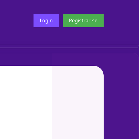
Login
Registrar-se