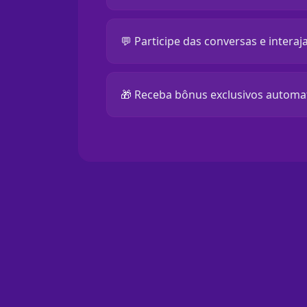
💬 Participe das conversas e interaj
🎁 Receba bônus exclusivos autom