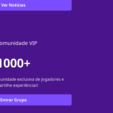
Ver Notícias
Comunidade VIP
1000+
unidade exclusiva de jogadores e
rtilhe experiências!
Entrar Grupo