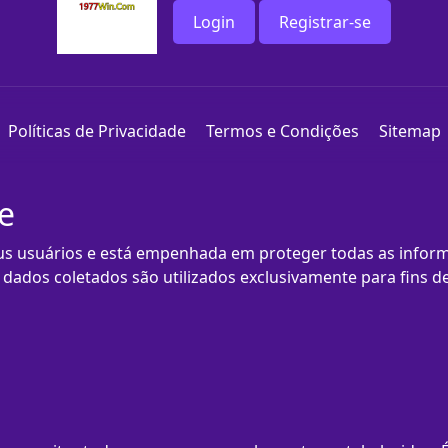
Login
Registrar-se
Políticas de Privacidade
Termos e Condições
Sitemap
de
eus usuários e está empenhada em proteger todas as infor
dados coletados são utilizados exclusivamente para fins d