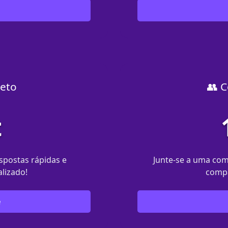
reto
👥 
t
espostas rápidas e
Junte-se a uma com
lizado!
compa
e