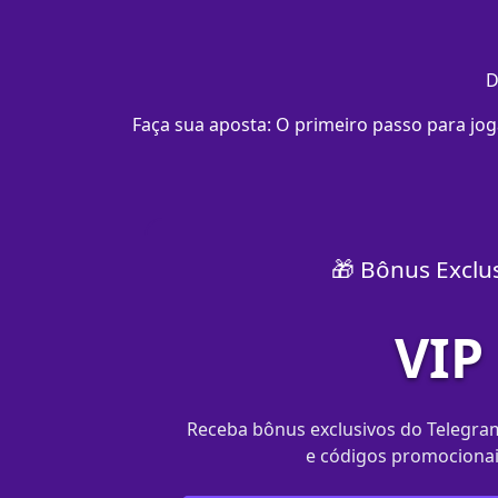
D
Faça sua aposta: O primeiro passo para jog
🎁 Bônus Exclu
VIP
Receba bônus exclusivos do Telegra
e códigos promocionai