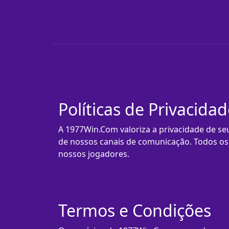
Políticas de Privacida
A 1977Win.Com valoriza a privacidade de s
de nossos canais de comunicação. Todos os 
nossos jogadores.
Termos e Condições