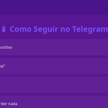
📱 Como Seguir no Telegram
ositivo
al"
erder nada