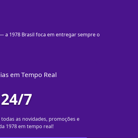
— a 1978 Brasil foca em entregar sempre o
cias em Tempo Real
24/7
e todas as novidades, promoções e
da 1978 em tempo real!