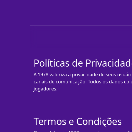
Políticas de Privacida
A 1978 valoriza a privacidade de seus usuá
canais de comunicação. Todos os dados cole
jogadores.
Termos e Condições