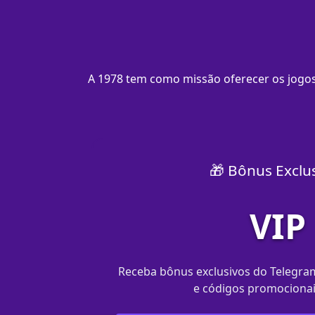
A 1978 tem como missão oferecer os jogos
🎁 Bônus Exclu
VIP
Receba bônus exclusivos do Telegra
e códigos promocionai