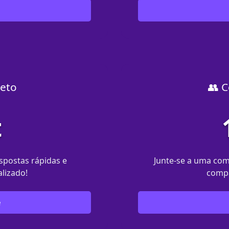
reto
👥 
t
espostas rápidas e
Junte-se a uma com
lizado!
compa
e