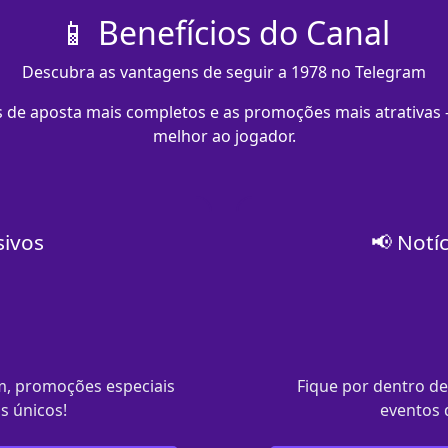
📱 Benefícios do Canal
Descubra as vantagens de seguir a 1978 no Telegram
 de aposta mais completos e as promoções mais atrativas 
melhor ao jogador.
sivos
📢 Notí
m, promoções especiais
Fique por dentro d
s únicos!
eventos 