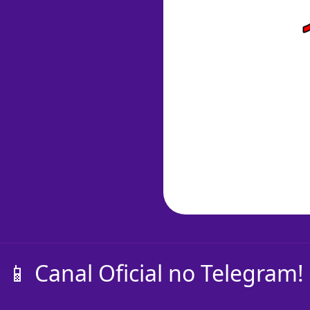
📱 Canal Oficial no Telegram!