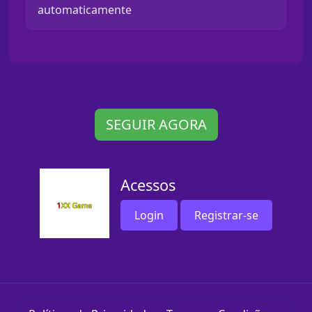
automaticamente
SEGUIR AGORA
Acessos
Login
Registrar-se