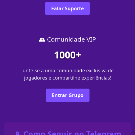
Falar Suporte
👥 Comunidade VIP
1000+
Junte-se a uma comunidade exclusiva de
jogadores e compartilhe experiências!
Entrar Grupo
📱 Como Seguir no Telegram