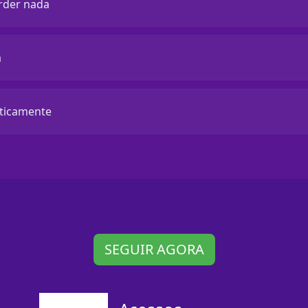
erder nada
a
aticamente
SEGUIR AGORA