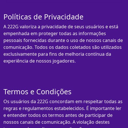
Políticas de Privacidade
A 222G valoriza a privacidade de seus usuários e está
empenhada em proteger todas as informações
pessoais fornecidas durante o uso de nossos canais de
comunicação. Todos os dados coletados são utilizados
exclusivamente para fins de melhoria contínua da
experiência de nossos jogadores.
Termos e Condições
Os usuários da 222G concordam em respeitar todas as
regras e regulamentos estabelecidos. É importante ler
e entender todos os termos antes de participar de
nossos canais de comunicação. A violação destes