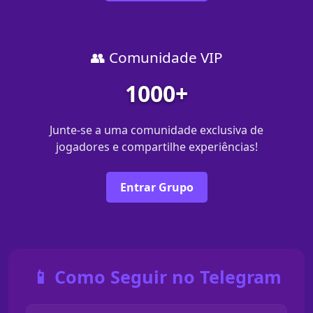
👥 Comunidade VIP
1000+
Junte-se a uma comunidade exclusiva de
jogadores e compartilhe experiências!
Entrar Grupo
📱 Como Seguir no Telegram