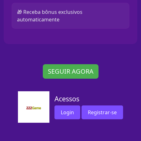
🎁 Receba bônus exclusivos
automaticamente
SEGUIR AGORA
Acessos
Login
Registrar-se