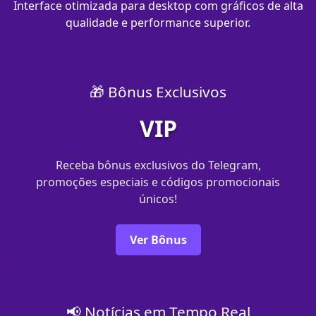
Interface otimizada para desktop com gráficos de alta
qualidade e performance superior.
🎁 Bônus Exclusivos
VIP
Receba bônus exclusivos do Telegram,
promoções especiais e códigos promocionais
únicos!
Ver Bônus
📢 Notícias em Tempo Real