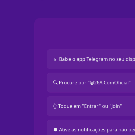
📱 Baixe o app Telegram no seu disp
🔍 Procure por "@26A ComOficial"
👆 Toque em "Entrar" ou "Join"
🔔 Ative as notificações para não p