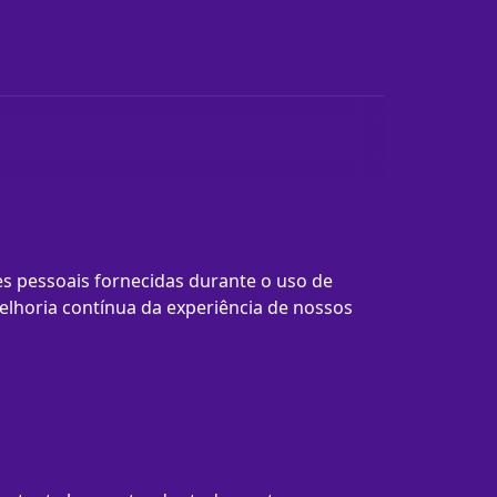
s pessoais fornecidas durante o uso de
elhoria contínua da experiência de nossos