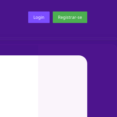
Login
Registrar-se