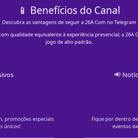
📱 Benefícios do Canal
Descubra as vantagens de seguir a 26A Com no Telegram
om qualidade equivalente à experiência presencial; a 26A C
jogo de alto padrão.
sivos
📢 Notí
m, promoções especiais
Fique por dentro d
s únicos!
eventos da