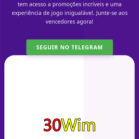
tem acesso a promoções incríveis e uma
experiência de jogo inigualável. Junte-se aos
vencedores agora!
SEGUIR NO TELEGRAM