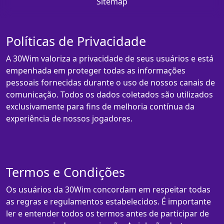
Sitemap
Políticas de Privacidade
A 30Wim valoriza a privacidade de seus usuários e está
empenhada em proteger todas as informações
pessoais fornecidas durante o uso de nossos canais de
comunicação. Todos os dados coletados são utilizados
exclusivamente para fins de melhoria contínua da
experiência de nossos jogadores.
Termos e Condições
Os usuários da 30Wim concordam em respeitar todas
as regras e regulamentos estabelecidos. É importante
ler e entender todos os termos antes de participar de