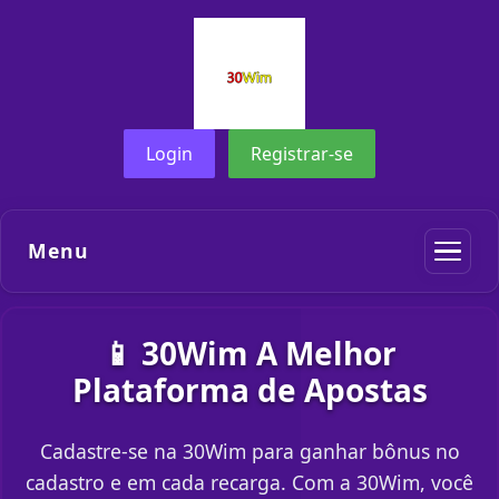
Login
Registrar-se
Menu
📱 30Wim A Melhor
Plataforma de Apostas
Cadastre-se na 30Wim para ganhar bônus no
cadastro e em cada recarga. Com a 30Wim, você