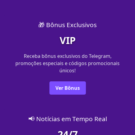
🎁 Bônus Exclusivos
VIP
Receba bônus exclusivos do Telegram,
promoções especiais e códigos promocionais
únicos!
Ver Bônus
📢 Notícias em Tempo Real
24/7