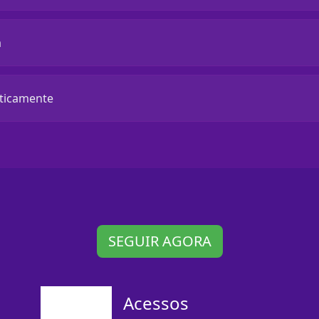
a
aticamente
SEGUIR AGORA
Acessos