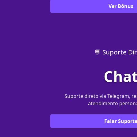
Ver Bônus
💬 Suporte Di
Cha
Suporte direto via Telegram, r
atendimento persona
Falar Suport