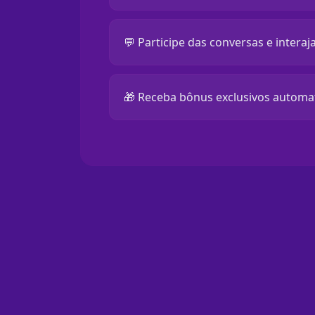
💬 Participe das conversas e interaj
🎁 Receba bônus exclusivos autom