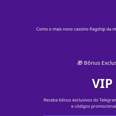
Como o mais novo cassino flagship da ma
🎁 Bônus Exclu
VIP
Receba bônus exclusivos do Telegra
e códigos promocionai