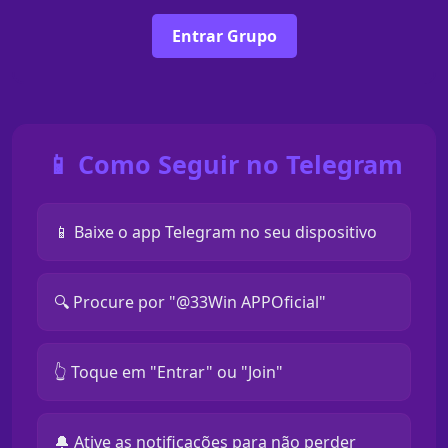
Entrar Grupo
📱 Como Seguir no Telegram
📱 Baixe o app Telegram no seu dispositivo
🔍 Procure por "@33Win APPOficial"
👆 Toque em "Entrar" ou "Join"
🔔 Ative as notificações para não perder