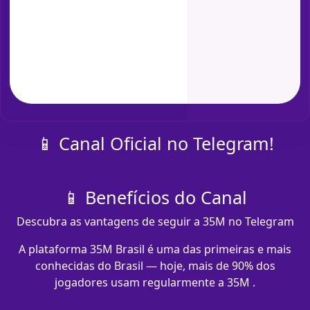
📱 Canal Oficial no Telegram!
📱 Benefícios do Canal
Descubra as vantagens de seguir a 35M no Telegram
A plataforma 35M Brasil é uma das primeiras e mais
conhecidas do Brasil — hoje, mais de 90% dos
jogadores usam regularmente a 35M .