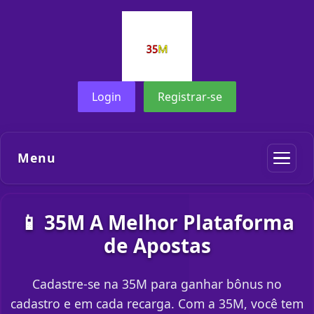
Login
Registrar-se
Menu
📱 35M A Melhor Plataforma
de Apostas
Cadastre-se na 35M para ganhar bônus no
cadastro e em cada recarga. Com a 35M, você tem