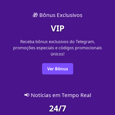
🎁 Bônus Exclusivos
VIP
Receba bônus exclusivos do Telegram,
promoções especiais e códigos promocionais
únicos!
Ver Bônus
📢 Notícias em Tempo Real
24/7