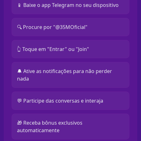
📱 Baixe o app Telegram no seu dispositivo
🔍 Procure por "@35MOficial"
👆 Toque em "Entrar" ou "Join"
🔔 Ative as notificações para não perder
nada
💬 Participe das conversas e interaja
🎁 Receba bônus exclusivos
automaticamente