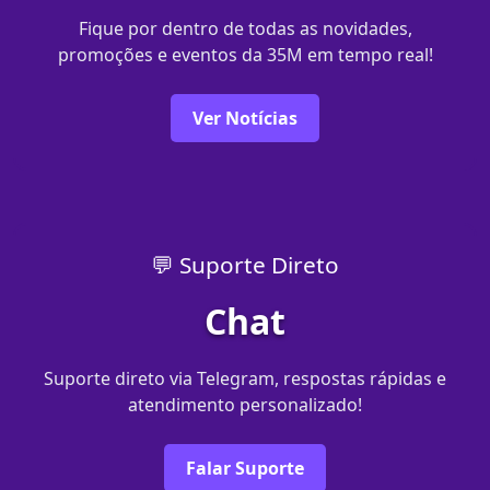
Fique por dentro de todas as novidades,
promoções e eventos da 35M em tempo real!
Ver Notícias
💬 Suporte Direto
Chat
Suporte direto via Telegram, respostas rápidas e
atendimento personalizado!
Falar Suporte