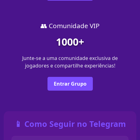
👥 Comunidade VIP
1000+
Junte-se a uma comunidade exclusiva de
jogadores e compartilhe experiências!
Entrar Grupo
📱 Como Seguir no Telegram