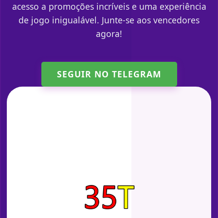
acesso a promoções incríveis e uma experiência
de jogo inigualável. Junte-se aos vencedores
agora!
SEGUIR NO TELEGRAM