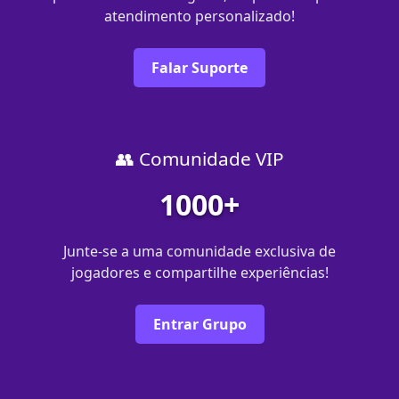
atendimento personalizado!
Falar Suporte
👥 Comunidade VIP
1000+
Junte-se a uma comunidade exclusiva de
jogadores e compartilhe experiências!
Entrar Grupo