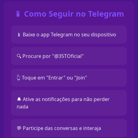
📱 Como Seguir no Telegram
📱 Baixe o app Telegram no seu dispositivo
🔍 Procure por "@35TOficial"
👆 Toque em "Entrar" ou "Join"
🔔 Ative as notificações para não perder
nada
💬 Participe das conversas e interaja