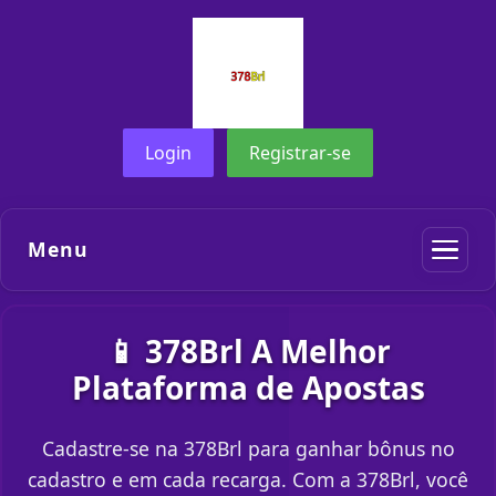
Login
Registrar-se
Menu
📱 378Brl A Melhor
Plataforma de Apostas
Cadastre-se na 378Brl para ganhar bônus no
cadastro e em cada recarga. Com a 378Brl, você