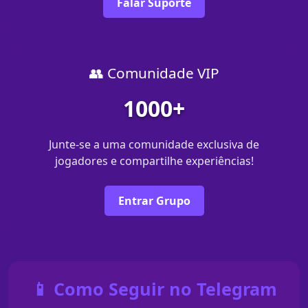
Falar Suporte
👥 Comunidade VIP
1000+
Junte-se a uma comunidade exclusiva de
jogadores e compartilhe experiências!
Entrar Grupo
📱 Como Seguir no Telegram