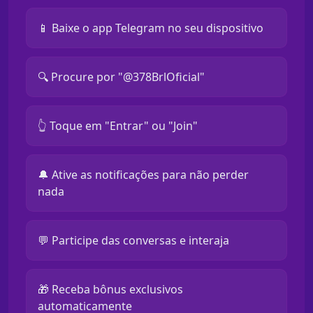
📱 Baixe o app Telegram no seu dispositivo
🔍 Procure por "@378BrlOficial"
👆 Toque em "Entrar" ou "Join"
🔔 Ative as notificações para não perder
nada
💬 Participe das conversas e interaja
🎁 Receba bônus exclusivos
automaticamente