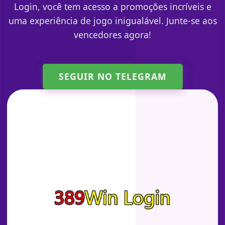
Login, você tem acesso a promoções incríveis e
uma experiência de jogo inigualável. Junte-se aos
vencedores agora!
SEGUIR NO TELEGRAM