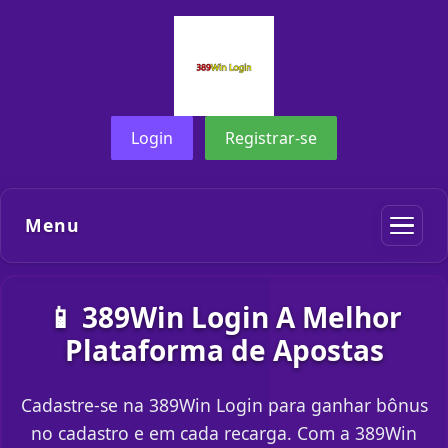
Login
Registrar-se
Menu
📱 389Win Login A Melhor
Plataforma de Apostas
Cadastre-se na 389Win Login para ganhar bônus
no cadastro e em cada recarga. Com a 389Win