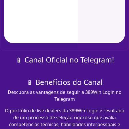
📱 Canal Oficial no Telegram!
📱 Benefícios do Canal
Descubra as vantagens de seguir a 389Win Login no
Telegram
O portfólio de live dealers da 389Win Login é resultado
de um processo de seleção rigoroso que avalia
competências técnicas, habilidades interpessoais e