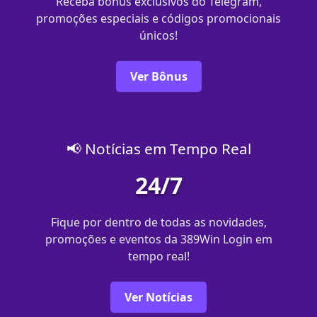
Receba bônus exclusivos do Telegram,
promoções especiais e códigos promocionais
únicos!
Ver Bônus
📢 Notícias em Tempo Real
24/7
Fique por dentro de todas as novidades,
promoções e eventos da 389Win Login em
tempo real!
Ver Notícias