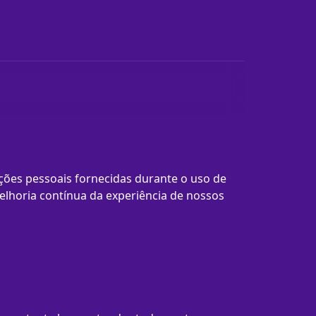
ções pessoais fornecidas durante o uso de
elhoria contínua da experiência de nossos