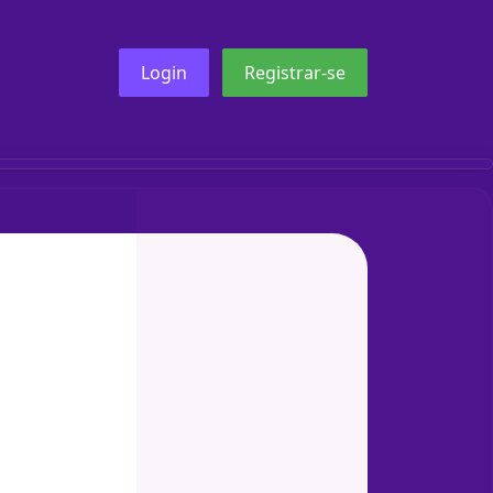
Login
Registrar-se