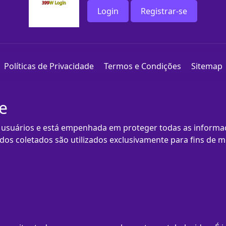
Login
Registrar-se
Políticas de Privacidade
Termos e Condições
Sitemap
de
s usuários e está empenhada em proteger todas as informa
os coletados são utilizados exclusivamente para fins de m