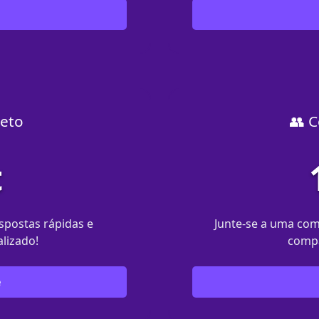
reto
👥 
t
espostas rápidas e
Junte-se a uma com
lizado!
compa
e