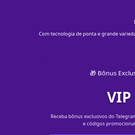
Com tecnologia de ponta e grande varieda
🎁 Bônus Exclu
VIP
Receba bônus exclusivos do Telegra
e códigos promocionai