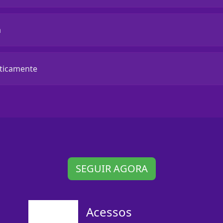
a
aticamente
SEGUIR AGORA
Acessos