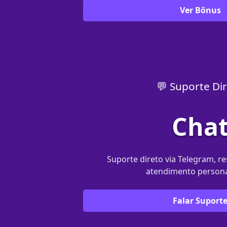
Ver Bônus
💬 Suporte Di
Cha
Suporte direto via Telegram, r
atendimento persona
Falar Suport