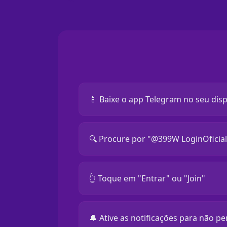
📱 Baixe o app Telegram no seu disp
🔍 Procure por "@399W LoginOficial
👆 Toque em "Entrar" ou "Join"
🔔 Ative as notificações para não p