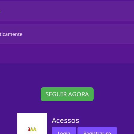
a
aticamente
SEGUIR AGORA
Acessos
Login
Registrar-se