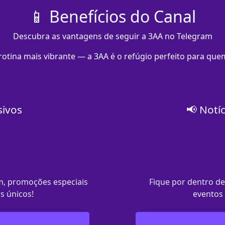
📱 Benefícios do Canal
Descubra as vantagens de seguir a 3AA no Telegram
rotina mais vibrante — a 3AA é o refúgio perfeito para quem 
sivos
📢 Notí
m, promoções especiais
Fique por dentro d
s únicos!
eventos