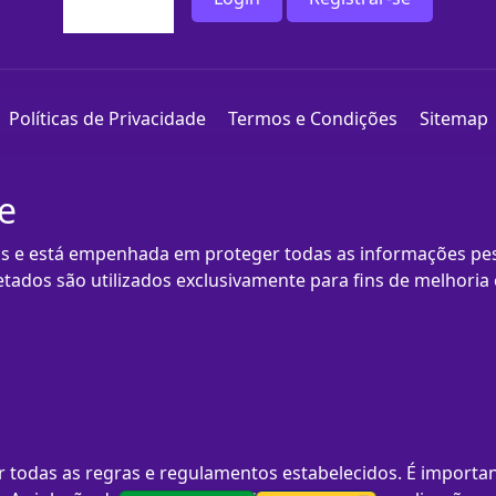
Políticas de Privacidade
Termos e Condições
Sitemap
de
ios e está empenhada em proteger todas as informações pe
tados são utilizados exclusivamente para fins de melhoria
todas as regras e regulamentos estabelecidos. É importan