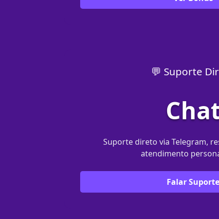
💬 Suporte Di
Cha
Suporte direto via Telegram, r
atendimento persona
Falar Suport