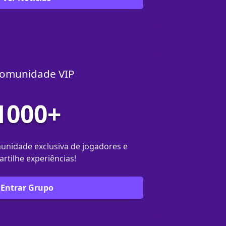
Comunidade VIP
1000+
unidade exclusiva de jogadores e
rtilhe experiências!
Entrar Grupo