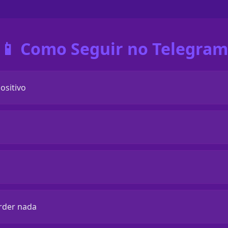
📱 Como Seguir no Telegram
ositivo
erder nada