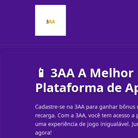
📱 3AA A Melhor
Plataforma de A
Cadastre-se na 3AA para ganhar bônus 
recarga. Com a 3AA, você tem acesso a 
uma experiência de jogo inigualável. J
agora!