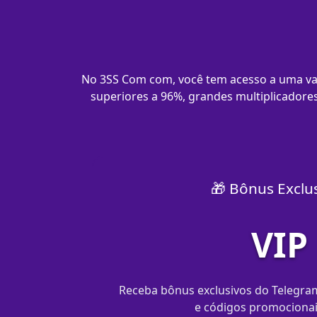
No 3SS Com com​, você tem acesso a uma va
superiores a 96%, grandes multiplicadore
🎁 Bônus Exclu
VIP
Receba bônus exclusivos do Telegra
e códigos promocionai