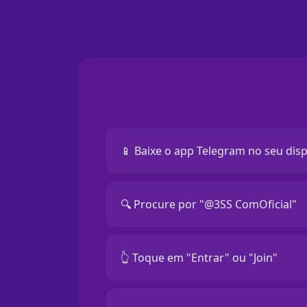
📱 Baixe o app Telegram no seu disp
🔍 Procure por "@3SS ComOficial"
👆 Toque em "Entrar" ou "Join"