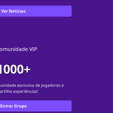
Ver Notícias
Comunidade VIP
1000+
unidade exclusiva de jogadores e
rtilhe experiências!
Entrar Grupo