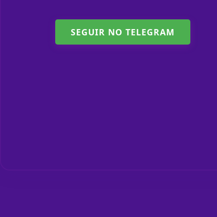
SEGUIR NO TELEGRAM