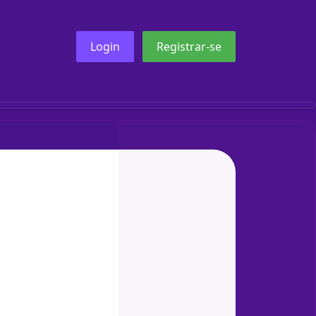
Login
Registrar-se