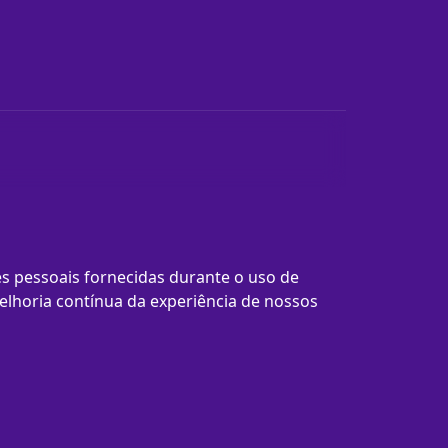
s pessoais fornecidas durante o uso de
elhoria contínua da experiência de nossos