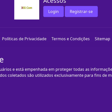
Acessos
Login
Registrar-se
Políticas de Privacidade
Termos e Condições
Sitemap
de
suários e está empenhada em proteger todas as informaçõe
os coletados são utilizados exclusivamente para fins de m