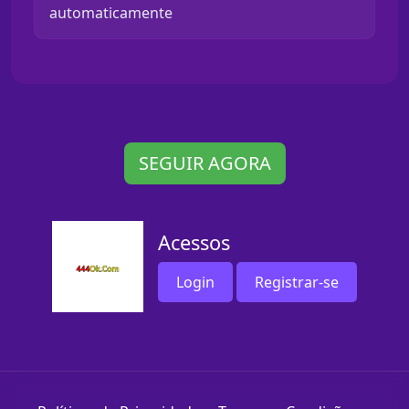
automaticamente
SEGUIR AGORA
Acessos
Login
Registrar-se