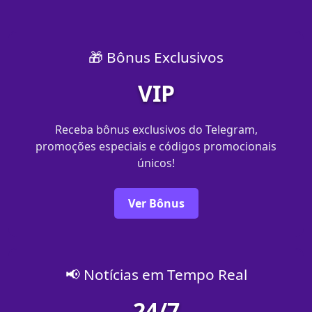
🎁 Bônus Exclusivos
VIP
Receba bônus exclusivos do Telegram,
promoções especiais e códigos promocionais
únicos!
Ver Bônus
📢 Notícias em Tempo Real
24/7