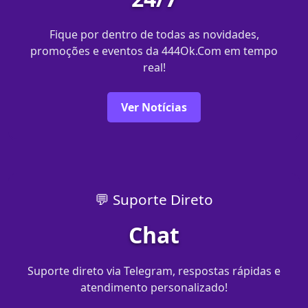
Fique por dentro de todas as novidades,
promoções e eventos da 444Ok.Com em tempo
real!
Ver Notícias
💬 Suporte Direto
Chat
Suporte direto via Telegram, respostas rápidas e
atendimento personalizado!