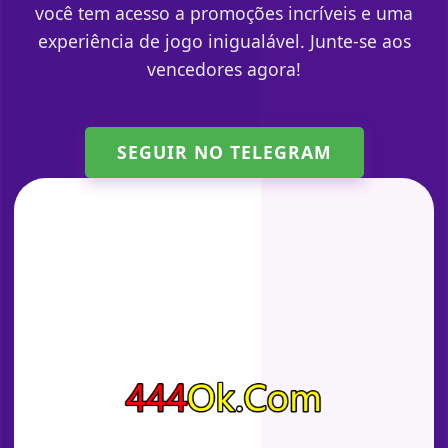
você tem acesso a promoções incríveis e uma
experiência de jogo inigualável. Junte-se aos
vencedores agora!
SEGUIR NO TELEGRAM