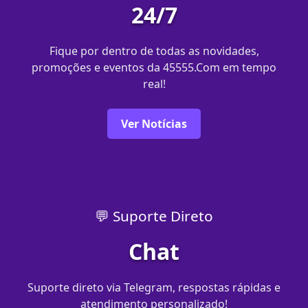
24/7
Fique por dentro de todas as novidades,
promoções e eventos da 45555.Com em tempo
real!
Ver Notícias
💬 Suporte Direto
Chat
Suporte direto via Telegram, respostas rápidas e
atendimento personalizado!