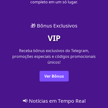
completo em um só lugar.
🎁 Bônus Exclusivos
VIP
Receba bônus exclusivos do Telegram,
promoções especiais e códigos promocionais
únicos!
Ver Bônus
📢 Notícias em Tempo Real