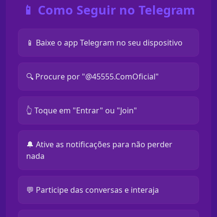
📱 Como Seguir no Telegram
📱 Baixe o app Telegram no seu dispositivo
🔍 Procure por "@45555.ComOficial"
👆 Toque em "Entrar" ou "Join"
🔔 Ative as notificações para não perder
nada
💬 Participe das conversas e interaja