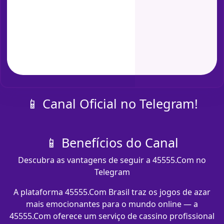
📱 Canal Oficial no Telegram!
📱 Benefícios do Canal
Descubra as vantagens de seguir a 45555.Com no
Telegram
A plataforma 45555.Com Brasil traz os jogos de azar
mais emocionantes para o mundo online — a
45555.Com oferece um serviço de cassino profissional