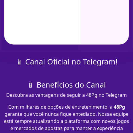
📱 Canal Oficial no Telegram!
📱 Benefícios do Canal
Descubra as vantagens de seguir a 48Pg no Telegram
Com milhares de opções de entretenimento, a
48Pg
garante que você nunca fique entediado. Nossa equipe
está sempre atualizando a plataforma com novos jogos
e mercados de apostas para manter a experiência