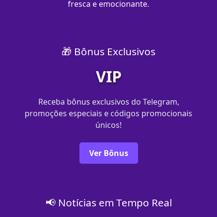
fresca e emocionante.
🎁 Bônus Exclusivos
VIP
Receba bônus exclusivos do Telegram,
promoções especiais e códigos promocionais
únicos!
Ver Bônus
📢 Notícias em Tempo Real