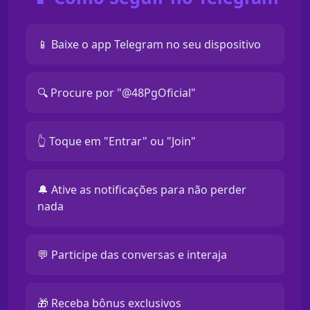
📱 Baixe o app Telegram no seu dispositivo
🔍 Procure por "@48PgOficial"
👆 Toque em "Entrar" ou "Join"
🔔 Ative as notificações para não perder
nada
💬 Participe das conversas e interaja
🎁 Receba bônus exclusivos