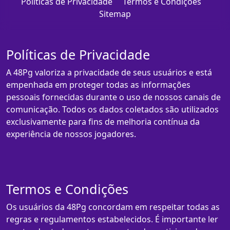
Políticas de Privacidade
Termos e Condições
Sitemap
Políticas de Privacidade
A 48Pg valoriza a privacidade de seus usuários e está
empenhada em proteger todas as informações
pessoais fornecidas durante o uso de nossos canais de
comunicação. Todos os dados coletados são utilizados
exclusivamente para fins de melhoria contínua da
experiência de nossos jogadores.
Termos e Condições
Os usuários da 48Pg concordam em respeitar todas as
regras e regulamentos estabelecidos. É importante ler