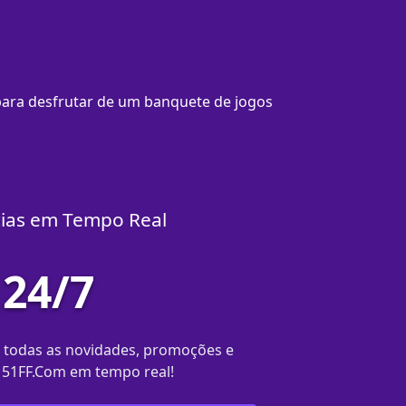
para desfrutar de um banquete de jogos
cias em Tempo Real
24/7
e todas as novidades, promoções e
 51FF.Com em tempo real!