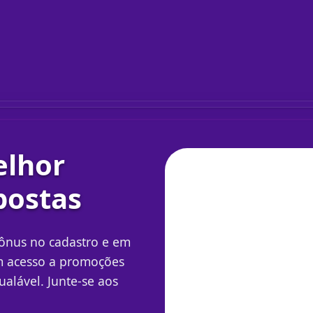
elhor
postas
ônus no cadastro e em
m acesso a promoções
ualável. Junte-se aos