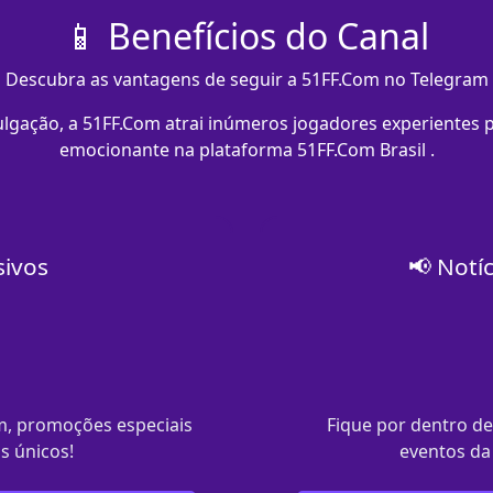
📱 Benefícios do Canal
Descubra as vantagens de seguir a 51FF.Com no Telegram
ulgação, a 51FF.Com atrai inúmeros jogadores experientes 
emocionante na plataforma 51FF.Com Brasil .
sivos
📢 Notí
m, promoções especiais
Fique por dentro d
s únicos!
eventos da