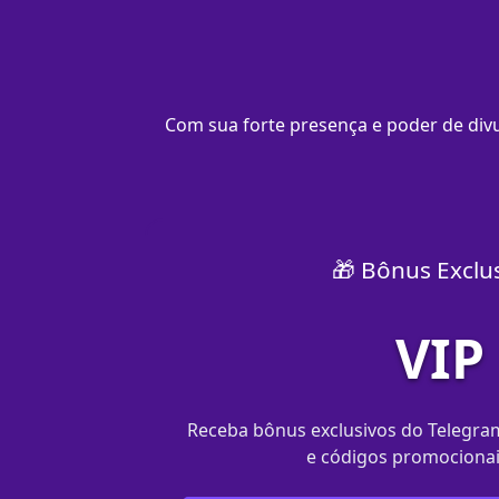
Com sua forte presença e poder de div
🎁 Bônus Exclu
VIP
Receba bônus exclusivos do Telegra
e códigos promocionai