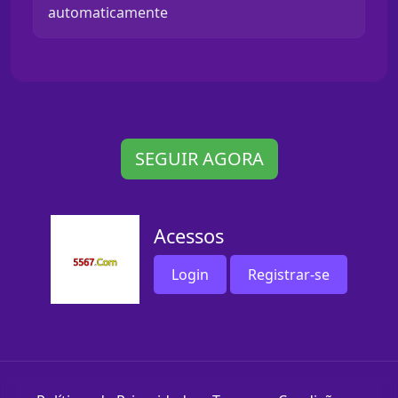
automaticamente
SEGUIR AGORA
Acessos
Login
Registrar-se