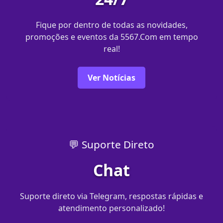
Fique por dentro de todas as novidades,
promoções e eventos da 5567.Com em tempo
real!
Ver Notícias
💬 Suporte Direto
Chat
Suporte direto via Telegram, respostas rápidas e
atendimento personalizado!