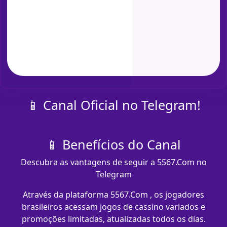
📱 Canal Oficial no Telegram!
📱 Benefícios do Canal
Descubra as vantagens de seguir a 5567.Com no
Telegram
Através da plataforma 5567.Com , os jogadores
brasileiros acessam jogos de cassino variados e
promoções limitadas, atualizadas todos os dias.