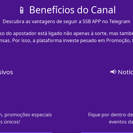
📱 Benefícios do Canal
Descubra as vantagens de seguir a 55B APP no Telegram
sso do apostador está ligado não apenas à sorte, mas tam
sas. Por isso, a plataforma investe pesado em Promoção, 
sivos
📢 Notí
m, promoções especiais
Fique por dentro d
s únicos!
eventos d