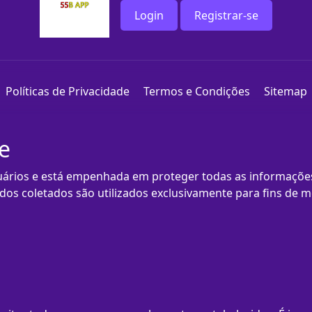
Login
Registrar-se
Políticas de Privacidade
Termos e Condições
Sitemap
de
suários e está empenhada em proteger todas as informaçõe
os coletados são utilizados exclusivamente para fins de m