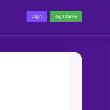
Login
Registrar-se