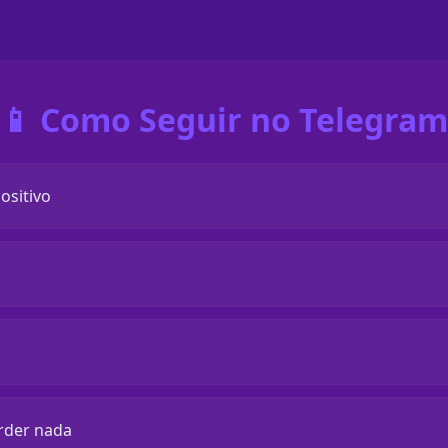
📱 Como Seguir no Telegram
ositivo
erder nada