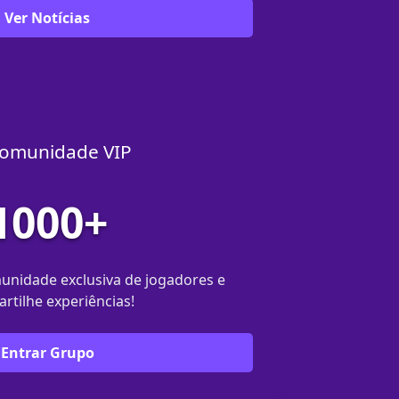
Ver Notícias
Comunidade VIP
1000+
unidade exclusiva de jogadores e
rtilhe experiências!
Entrar Grupo