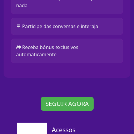
nada
💬 Participe das conversas e interaja
🎁 Receba bônus exclusivos
automaticamente
SEGUIR AGORA
Acessos