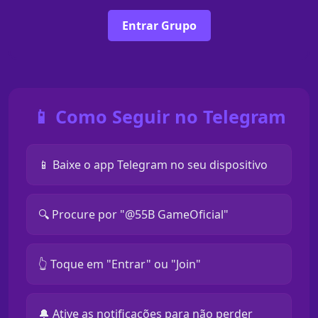
Entrar Grupo
📱 Como Seguir no Telegram
📱 Baixe o app Telegram no seu dispositivo
🔍 Procure por "@55B GameOficial"
👆 Toque em "Entrar" ou "Join"
🔔 Ative as notificações para não perder