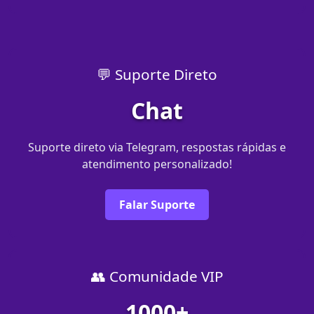
💬 Suporte Direto
Chat
Suporte direto via Telegram, respostas rápidas e
atendimento personalizado!
Falar Suporte
👥 Comunidade VIP
1000+