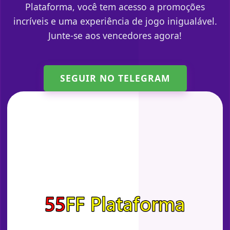
Plataforma, você tem acesso a promoções
incríveis e uma experiência de jogo inigualável.
Junte-se aos vencedores agora!
SEGUIR NO TELEGRAM