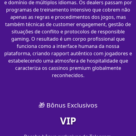
e domínio de múltiplos idiomas. Os dealers passam por
programas de treinamento intensivo que cobrem não
apenas as regras e procedimentos dos jogos, mas
também técnicas de customer engagement, gestão de
situações de conflito e protocolos de responsible
gaming. O resultado é um corpo profissional que
funciona como a interface humana da nossa
plataforma, criando rapport autêntico com jogadores e
estabelecendo uma atmosfera de hospitalidade que
caracteriza os cassinos premium globalmente
reconhecidos.
🎁 Bônus Exclusivos
VIP