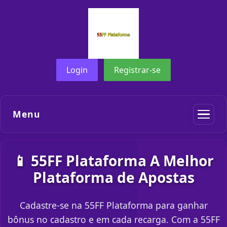
Login
Registrar-se
Menu
📱 55FF Plataforma A Melhor
Plataforma de Apostas
Cadastre-se na 55FF Plataforma para ganhar
bônus no cadastro e em cada recarga. Com a 55FF