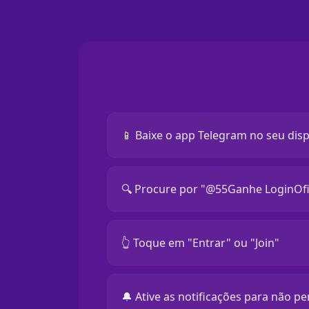
📱 Baixe o app Telegram no seu disp
🔍 Procure por "@55Ganhe LoginOfi
👆 Toque em "Entrar" ou "Join"
🔔 Ative as notificações para não p