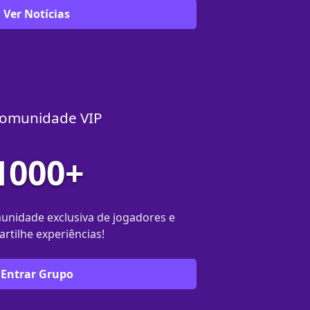
Ver Notícias
Comunidade VIP
1000+
unidade exclusiva de jogadores e
rtilhe experiências!
Entrar Grupo