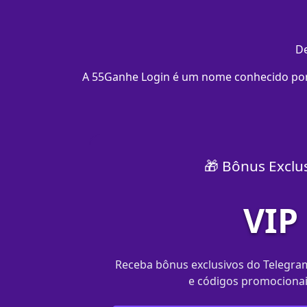
De
A 55Ganhe Login é um nome conhecido por t
🎁 Bônus Exclu
VIP
Receba bônus exclusivos do Telegra
e códigos promocionai