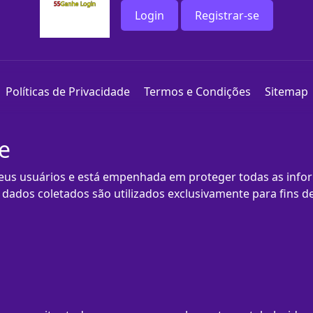
Login
Registrar-se
Políticas de Privacidade
Termos e Condições
Sitemap
de
 seus usuários e está empenhada em proteger todas as info
dados coletados são utilizados exclusivamente para fins d