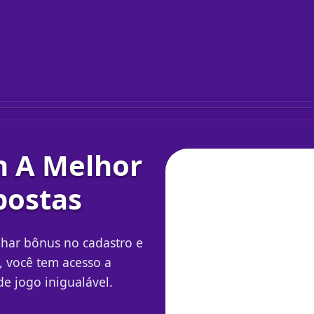
n A Melhor
postas
har bônus no cadastro e
 você tem acesso a
e jogo inigualável.