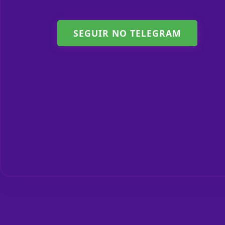
SEGUIR NO TELEGRAM