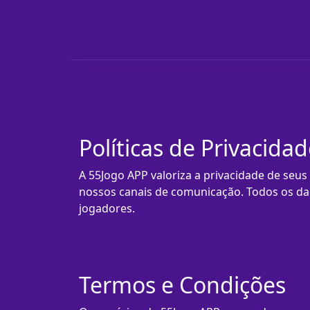
Políticas de Privacida
A 55Jogo APP valoriza a privacidade de seu
nossos canais de comunicação. Todos os dad
jogadores.
Termos e Condições