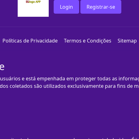
Login
Registrar-se
Políticas de Privacidade
Termos e Condições
Sitemap
de
s usuários e está empenhada em proteger todas as informa
os coletados são utilizados exclusivamente para fins de m