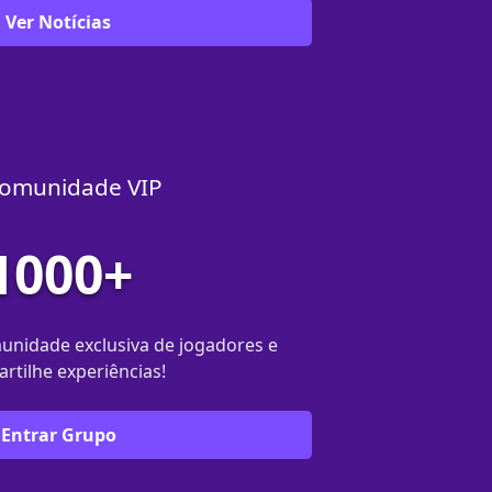
Ver Notícias
Comunidade VIP
1000+
unidade exclusiva de jogadores e
rtilhe experiências!
Entrar Grupo