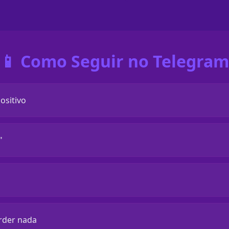
📱 Como Seguir no Telegram
ositivo
"
erder nada