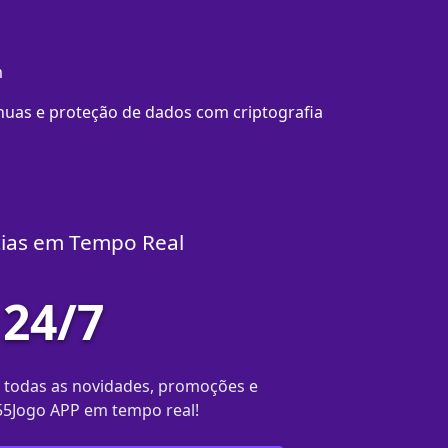
m
nuas e proteção de dados com criptografia
cias em Tempo Real
24/7
e todas as novidades, promoções e
55Jogo APP em tempo real!