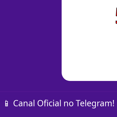
📱 Canal Oficial no Telegram!