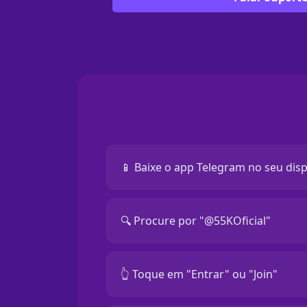
📱 Baixe o app Telegram no seu disp
🔍 Procure por "@55KOficial"
👆 Toque em "Entrar" ou "Join"