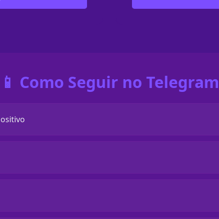
📱 Como Seguir no Telegram
ositivo