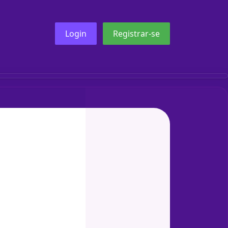
Login
Registrar-se