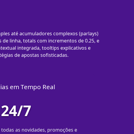
ples até acumuladores complexos (parlays)
de linha, totals com incrementos de 0.25, e
ual integrada, tooltips explicativos e
égias de apostas sofisticadas.
cias em Tempo Real
24/7
e todas as novidades, promoções e