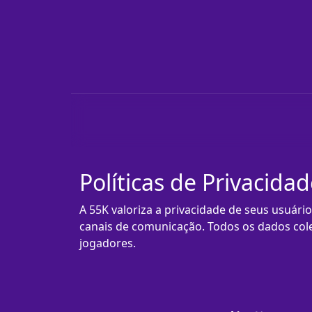
Políticas de Privacida
A 55K valoriza a privacidade de seus usuár
canais de comunicação. Todos os dados cole
jogadores.