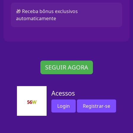
🎁 Receba bônus exclusivos
automaticamente
SEGUIR AGORA
Acessos
Login
Registrar-se