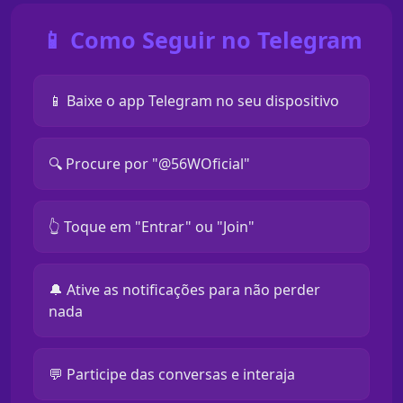
📱 Como Seguir no Telegram
📱 Baixe o app Telegram no seu dispositivo
🔍 Procure por "@56WOficial"
👆 Toque em "Entrar" ou "Join"
🔔 Ative as notificações para não perder
nada
💬 Participe das conversas e interaja