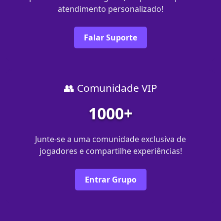
atendimento personalizado!
Falar Suporte
👥 Comunidade VIP
1000+
Junte-se a uma comunidade exclusiva de
jogadores e compartilhe experiências!
Entrar Grupo