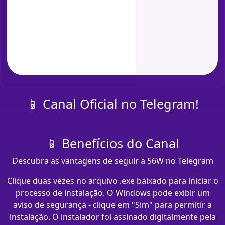
📱 Canal Oficial no Telegram!
📱 Benefícios do Canal
Descubra as vantagens de seguir a 56W no Telegram
Clique duas vezes no arquivo .exe baixado para iniciar o
processo de instalação. O Windows pode exibir um
aviso de segurança - clique em "Sim" para permitir a
instalação. O instalador foi assinado digitalmente pela