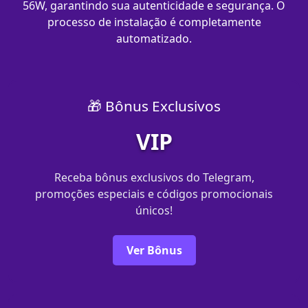
56W, garantindo sua autenticidade e segurança. O
processo de instalação é completamente
automatizado.
🎁 Bônus Exclusivos
VIP
Receba bônus exclusivos do Telegram,
promoções especiais e códigos promocionais
únicos!
Ver Bônus