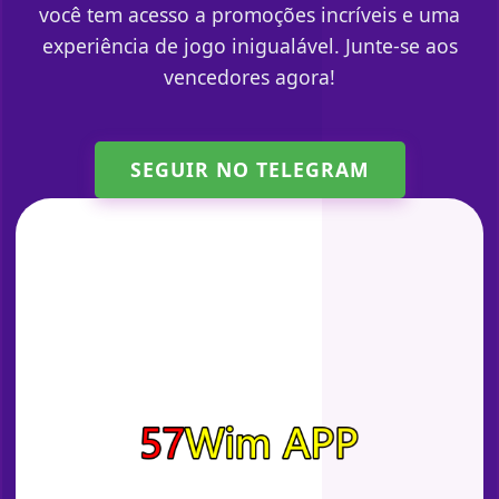
você tem acesso a promoções incríveis e uma
experiência de jogo inigualável. Junte-se aos
vencedores agora!
SEGUIR NO TELEGRAM