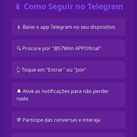
📱 Como Seguir no Telegram
📱 Baixe o app Telegram no seu dispositivo
🔍 Procure por "@57Wim APPOficial"
👆 Toque em "Entrar" ou "Join"
🔔 Ative as notificações para não perder
nada
💬 Participe das conversas e interaja