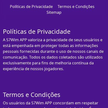
Políticas de Privacidade
Termos e Condições
Sitemap
Políticas de Privacidade
A 57Wim APP valoriza a privacidade de seus usuários e
está empenhada em proteger todas as informações
pessoais fornecidas durante o uso de nossos canais de
comunicação. Todos os dados coletados são utilizados
exclusivamente para fins de melhoria contínua da
experiência de nossos jogadores.
Termos e Condições
Os usuários da 57Wim APP concordam em respeitar