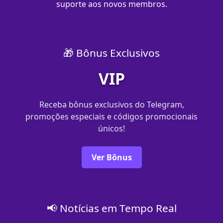
suporte aos novos membros.
🎁 Bônus Exclusivos
VIP
Receba bônus exclusivos do Telegram,
promoções especiais e códigos promocionais
únicos!
Ver Bônus
📢 Notícias em Tempo Real