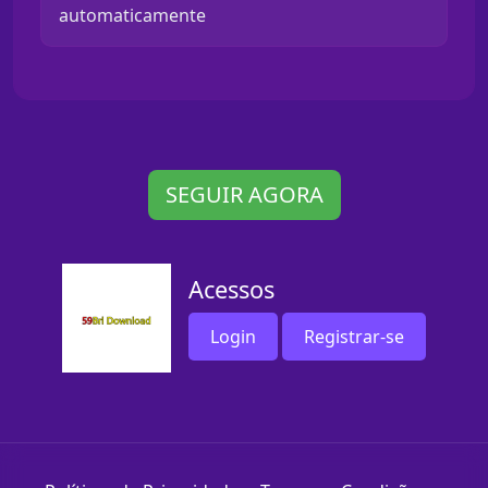
automaticamente
SEGUIR AGORA
Acessos
Login
Registrar-se