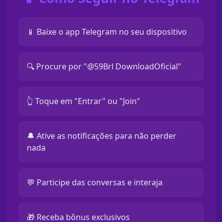
📱 Baixe o app Telegram no seu dispositivo
🔍 Procure por "@59Brl DownloadOficial"
👆 Toque em "Entrar" ou "Join"
🔔 Ative as notificações para não perder
nada
💬 Participe das conversas e interaja
🎁 Receba bônus exclusivos