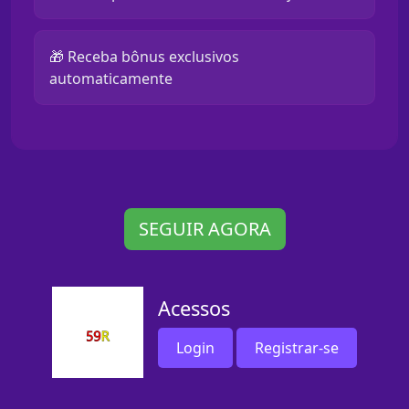
🎁 Receba bônus exclusivos
automaticamente
SEGUIR AGORA
Acessos
Login
Registrar-se