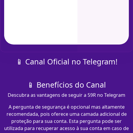
📱 Canal Oficial no Telegram!
📱 Benefícios do Canal
Descubra as vantagens de seguir a 59R no Telegram
A pergunta de segurança é opcional mas altamente
recomendada, pois oferece uma camada adicional de
proteção para sua conta. Esta pergunta pode ser
utilizada para recuperar acesso à sua conta em caso de