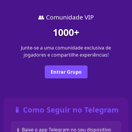
👥 Comunidade VIP
1000+
Junte-se a uma comunidade exclusiva de
jogadores e compartilhe experiências!
Entrar Grupo
📱 Como Seguir no Telegram
📱 Baixe o app Telegram no seu dispositivo