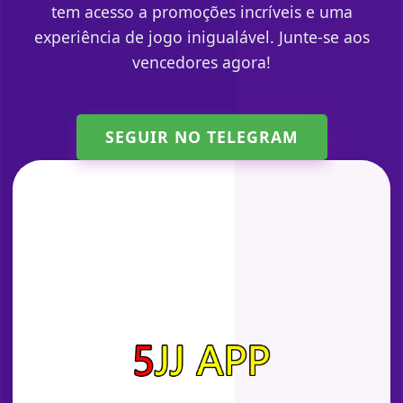
tem acesso a promoções incríveis e uma
experiência de jogo inigualável. Junte-se aos
vencedores agora!
SEGUIR NO TELEGRAM