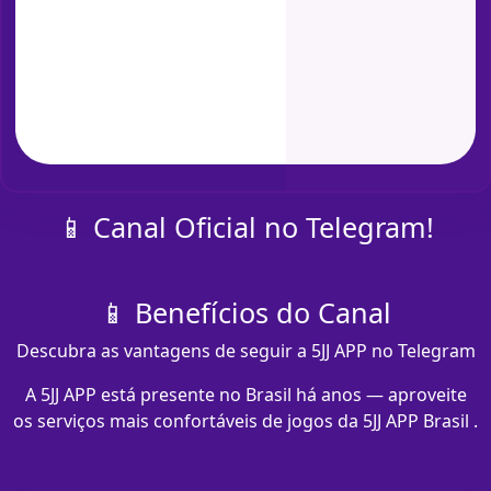
📱 Canal Oficial no Telegram!
📱 Benefícios do Canal
Descubra as vantagens de seguir a 5JJ APP no Telegram
A 5JJ APP está presente no Brasil há anos — aproveite
os serviços mais confortáveis de jogos da 5JJ APP Brasil .