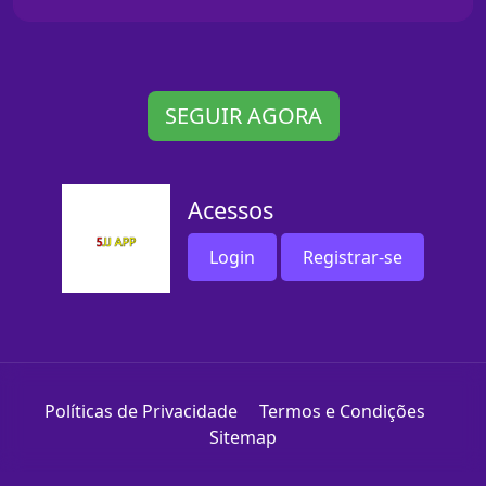
SEGUIR AGORA
Acessos
Login
Registrar-se
Políticas de Privacidade
Termos e Condições
Sitemap