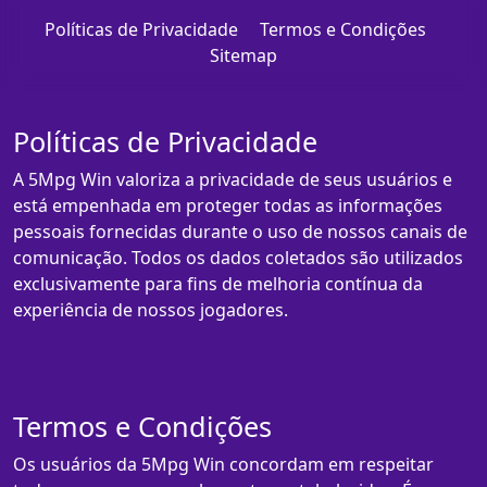
Políticas de Privacidade
Termos e Condições
Sitemap
Políticas de Privacidade
A 5Mpg Win valoriza a privacidade de seus usuários e
está empenhada em proteger todas as informações
pessoais fornecidas durante o uso de nossos canais de
comunicação. Todos os dados coletados são utilizados
exclusivamente para fins de melhoria contínua da
experiência de nossos jogadores.
Termos e Condições
Os usuários da 5Mpg Win concordam em respeitar