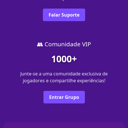
Falar Suporte
👥 Comunidade VIP
1000+
Junte-se a uma comunidade exclusiva de
jogadores e compartilhe experiências!
Entrar Grupo