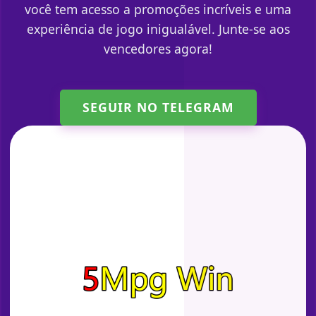
você tem acesso a promoções incríveis e uma
experiência de jogo inigualável. Junte-se aos
vencedores agora!
SEGUIR NO TELEGRAM