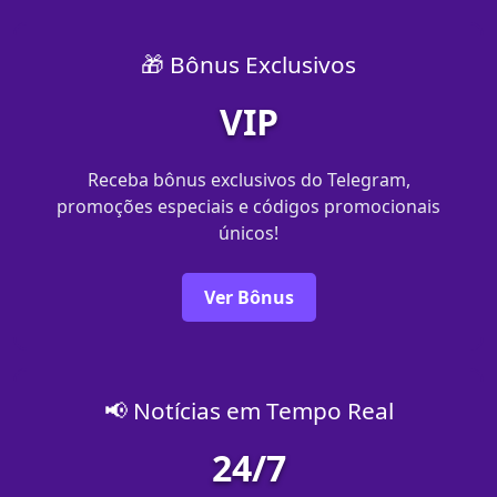
🎁 Bônus Exclusivos
VIP
Receba bônus exclusivos do Telegram,
promoções especiais e códigos promocionais
únicos!
Ver Bônus
📢 Notícias em Tempo Real
24/7