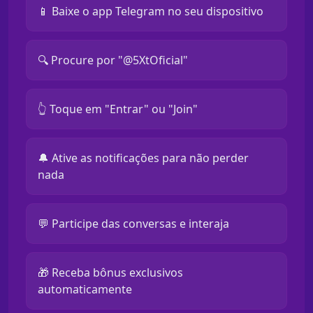
📱 Baixe o app Telegram no seu dispositivo
🔍 Procure por "@5XtOficial"
👆 Toque em "Entrar" ou "Join"
🔔 Ative as notificações para não perder
nada
💬 Participe das conversas e interaja
🎁 Receba bônus exclusivos
automaticamente