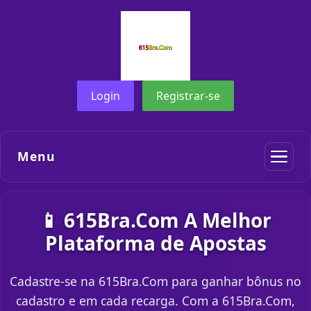
Login
Registrar-se
Menu
📱 615Bra.Com A Melhor
Plataforma de Apostas
Cadastre-se na 615Bra.Com para ganhar bônus no
cadastro e em cada recarga. Com a 615Bra.Com,