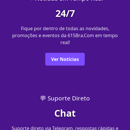
24/7
Fique por dentro de todas as novidades,
promoções e eventos da 615Bra.Com em tempo
real!
Ver Notícias
💬 Suporte Direto
Chat
Suporte direto via Telegram, respostas rápidas e