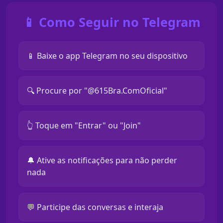
📱 Como Seguir no Telegram
📱 Baixe o app Telegram no seu dispositivo
🔍 Procure por "@615Bra.ComOficial"
👆 Toque em "Entrar" ou "Join"
🔔 Ative as notificações para não perder
nada
💬 Participe das conversas e interaja