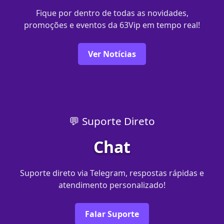
Fique por dentro de todas as novidades,
promoções e eventos da 63Vip em tempo real!
Ver Notícias
💬 Suporte Direto
Chat
Suporte direto via Telegram, respostas rápidas e
atendimento personalizado!
Falar Suporte