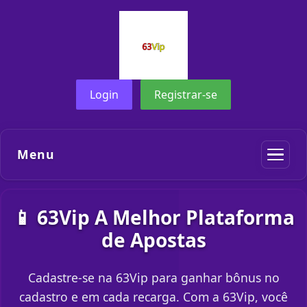
Login
Registrar-se
Menu
📱 63Vip A Melhor Plataforma
de Apostas
Cadastre-se na 63Vip para ganhar bônus no
cadastro e em cada recarga. Com a 63Vip, você