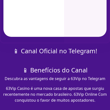
📱 Canal Oficial no Telegram!
📱 Benefícios do Canal
Descubra as vantagens de seguir a 63Vip no Telegram
63Vip Casino é uma nova casa de apostas que surgiu
recentemente no mercado brasileiro. 63Vip Online Com
conquistou o favor de muitos apostadores.