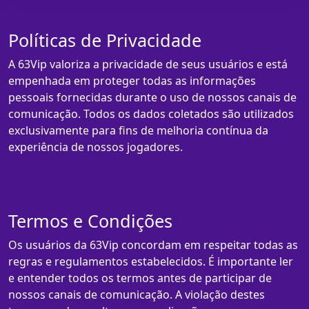
Políticas de Privacidade
A 63Vip valoriza a privacidade de seus usuários e está
empenhada em proteger todas as informações
pessoais fornecidas durante o uso de nossos canais de
comunicação. Todos os dados coletados são utilizados
exclusivamente para fins de melhoria contínua da
experiência de nossos jogadores.
Termos e Condições
Os usuários da 63Vip concordam em respeitar todas as
regras e regulamentos estabelecidos. É importante ler
e entender todos os termos antes de participar de
nossos canais de comunicação. A violação destes