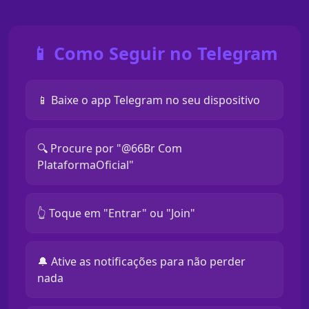
📱 Como Seguir no Telegram
📱 Baixe o app Telegram no seu dispositivo
🔍 Procure por "@66Br Com
PlataformaOficial"
👆 Toque em "Entrar" ou "Join"
🔔 Ative as notificações para não perder
nada