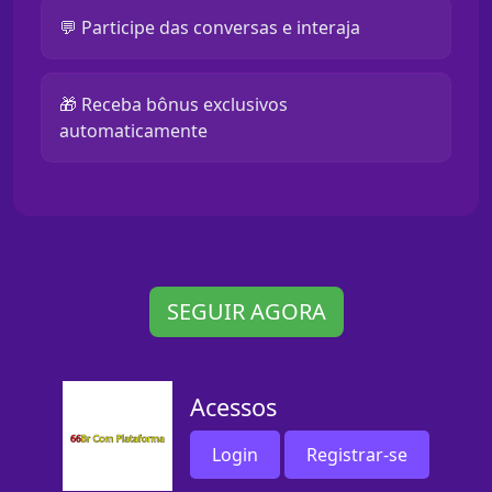
💬 Participe das conversas e interaja
🎁 Receba bônus exclusivos
automaticamente
SEGUIR AGORA
Acessos
Login
Registrar-se