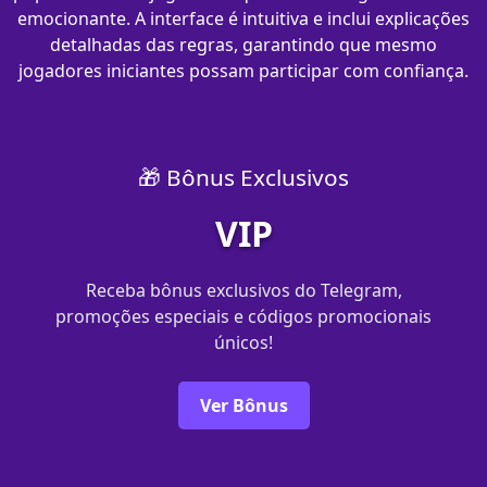
emocionante. A interface é intuitiva e inclui explicações
detalhadas das regras, garantindo que mesmo
jogadores iniciantes possam participar com confiança.
🎁 Bônus Exclusivos
VIP
Receba bônus exclusivos do Telegram,
promoções especiais e códigos promocionais
únicos!
Ver Bônus