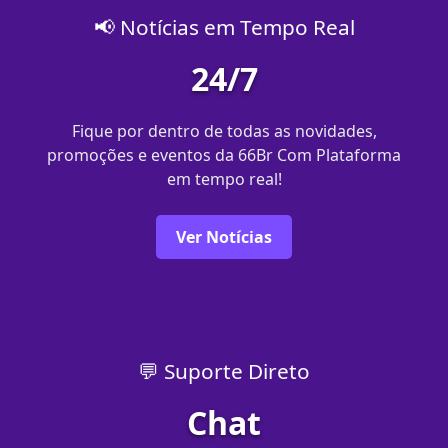
📢 Notícias em Tempo Real
24/7
Fique por dentro de todas as novidades,
promoções e eventos da 66Br Com Plataforma
em tempo real!
Ver Notícias
💬 Suporte Direto
Chat