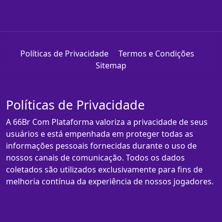
Políticas de Privacidade
Termos e Condições
Sitemap
Políticas de Privacidade
A 66Br Com Plataforma valoriza a privacidade de seus
usuários e está empenhada em proteger todas as
informações pessoais fornecidas durante o uso de
nossos canais de comunicação. Todos os dados
coletados são utilizados exclusivamente para fins de
melhoria contínua da experiência de nossos jogadores.