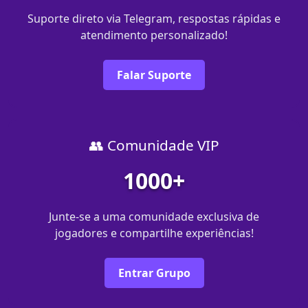
Suporte direto via Telegram, respostas rápidas e
atendimento personalizado!
Falar Suporte
👥 Comunidade VIP
1000+
Junte-se a uma comunidade exclusiva de
jogadores e compartilhe experiências!
Entrar Grupo