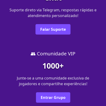
Suporte direto via Telegram, respostas rápidas e
atendimento personalizado!
Falar Suporte
👥 Comunidade VIP
1000+
Junte-se a uma comunidade exclusiva de
jogadores e compartilhe experiências!
Entrar Grupo