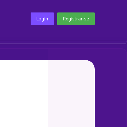
Login
Registrar-se