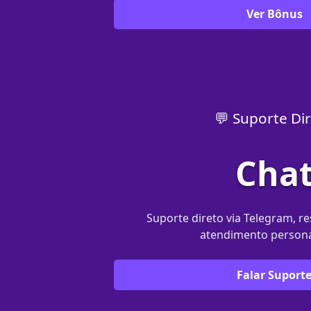
Ver Bônus
💬 Suporte Di
Cha
Suporte direto via Telegram, r
atendimento persona
Falar Suport