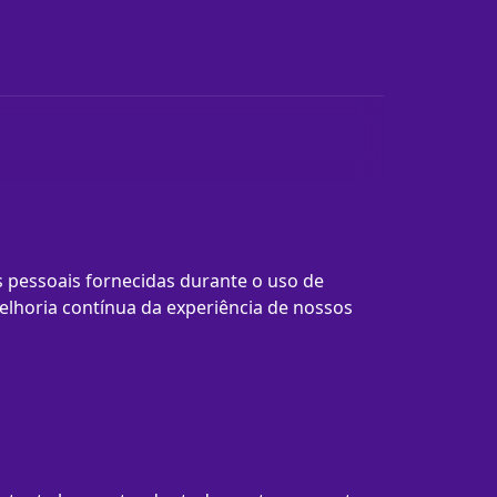
 pessoais fornecidas durante o uso de
elhoria contínua da experiência de nossos