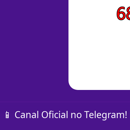
📱 Canal Oficial no Telegram!