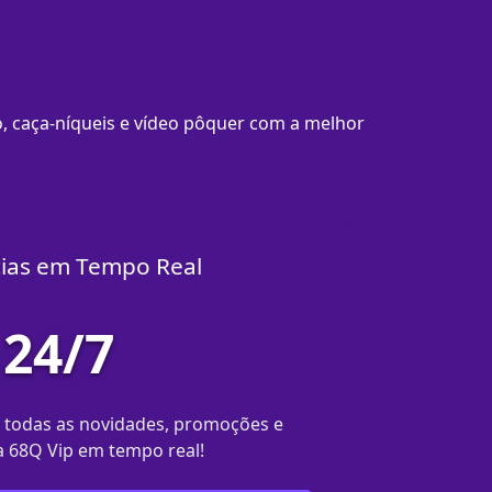
o, caça-níqueis e vídeo pôquer com a melhor
cias em Tempo Real
24/7
e todas as novidades, promoções e
a 68Q Vip em tempo real!