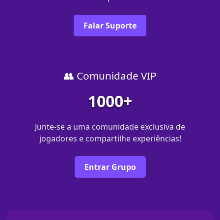
Falar Suporte
👥 Comunidade VIP
1000+
Junte-se a uma comunidade exclusiva de
jogadores e compartilhe experiências!
Entrar Grupo