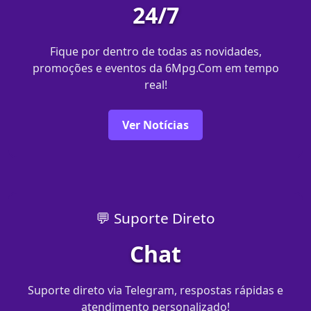
24/7
Fique por dentro de todas as novidades,
promoções e eventos da 6Mpg.Com em tempo
real!
Ver Notícias
💬 Suporte Direto
Chat
Suporte direto via Telegram, respostas rápidas e
atendimento personalizado!