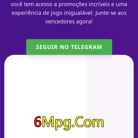
você tem acesso a promoções incríveis e uma
experiência de jogo inigualável. Junte-se aos
vencedores agora!
SEGUIR NO TELEGRAM