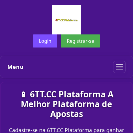
Login
Registrar-se
Menu
📱 6TT.CC Plataforma A
Melhor Plataforma de
Apostas
Cadastre-se na 6TT.CC Plataforma para ganhar