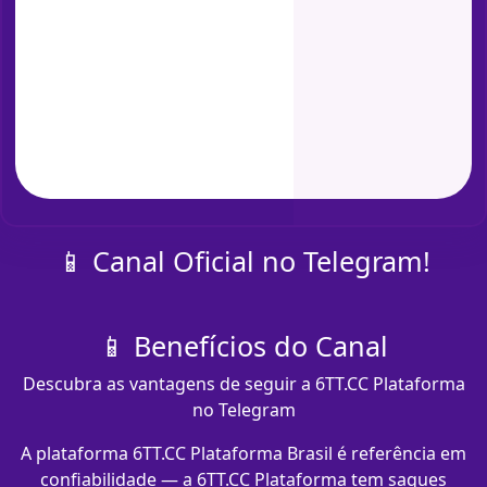
📱 Canal Oficial no Telegram!
📱 Benefícios do Canal
Descubra as vantagens de seguir a 6TT.CC Plataforma
no Telegram
A plataforma 6TT.CC Plataforma Brasil é referência em
confiabilidade — a 6TT.CC Plataforma tem saques