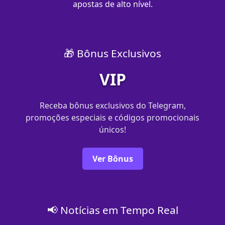
apostas de alto nível.
🎁 Bônus Exclusivos
VIP
Receba bônus exclusivos do Telegram,
promoções especiais e códigos promocionais
únicos!
Ver Bônus
📢 Notícias em Tempo Real