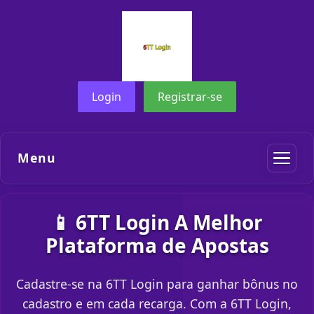
Login
Registrar-se
Menu
📱 6TT Login A Melhor
Plataforma de Apostas
Cadastre-se na 6TT Login para ganhar bônus no
cadastro e em cada recarga. Com a 6TT Login,