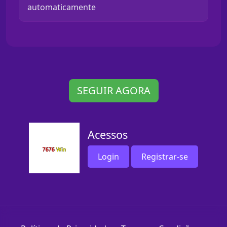
automaticamente
SEGUIR AGORA
Acessos
Login
Registrar-se