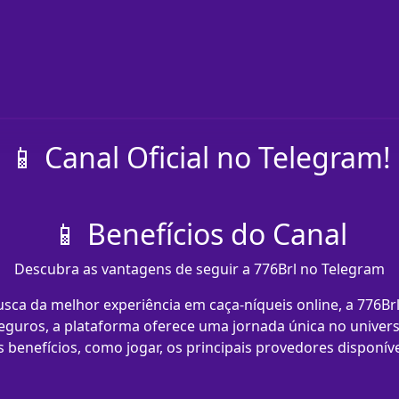
📱 Canal Oficial no Telegram!
📱 Benefícios do Canal
Descubra as vantagens de seguir a 776Brl no Telegram
usca da melhor experiência em caça-níqueis online, a 776Br
guros, a plataforma oferece uma jornada única no univers
s benefícios, como jogar, os principais provedores disponí