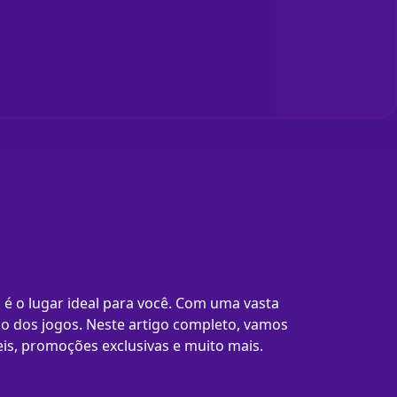
l é o lugar ideal para você. Com uma vasta
o dos jogos. Neste artigo completo, vamos
veis, promoções exclusivas e muito mais.