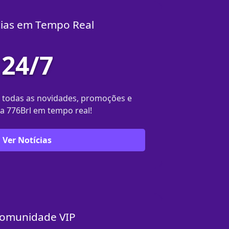
cias em Tempo Real
24/7
e todas as novidades, promoções e
a 776Brl em tempo real!
Ver Notícias
Comunidade VIP