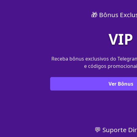
🎁 Bônus Exclu
VIP
Receba bônus exclusivos do Telegra
e códigos promocionai
Ver Bônus
💬 Suporte Di