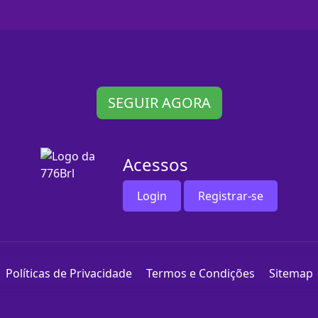
SEGUIR AGORA
Acessos
Login
Registrar-se
Políticas de Privacidade
Termos e Condições
Sitemap