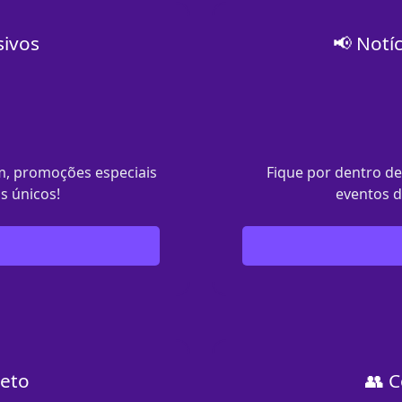
sivos
📢 Notí
m, promoções especiais
Fique por dentro d
s únicos!
eventos d
reto
👥 